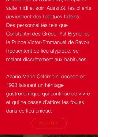
salle midi et soir. Aussitôt, les clients
deviennent des habitués fidèles.
Des personnalités tels que
Constantin des Grèce, Yul Bryner et
le Prince Victor-Emmanuel de Savoir
fréquentent ce lieu atypique, se
mêlant discrètement aux habituées.
Azario Mario Colombini décède en
1993 laissant un héritage
gastronomique qui continue de vivre
et qui ne cesse d’attirer les foules
dans ce lieu unique.
ACHETER