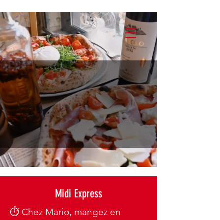
La première pizzeria de
Suisse à Lausanne
PIZZA & BASTA !
Midi Express
⏱️ Chez Mario, mangez en